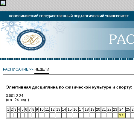
РАСПИСАНИЕ
>>
НЕДЕЛИ
Элективная дисциплина по физической культуре и спорту
3.001.2.24
(п.з.: 24 нед. )
1
2
3
4
5
6
7
8
9
10
11
12
13
14
15
16
17
18
19
20
21
22
23
24
25
2
п.з.