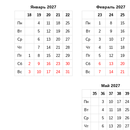
Январь 2027
Февраль 2027
18
19
20
21
22
23
24
25
Пн
4
11
18
25
Пн
1
8
15
Вт
5
12
19
26
Вт
2
9
16
Ср
6
13
20
27
Ср
3
10
17
Чт
7
14
21
28
Чт
4
11
18
Пт
1
8
15
22
29
Пт
5
12
19
Сб
2
9
16
23
30
Сб
6
13
20
Вс
3
10
17
24
31
Вс
7
14
21
Май 2027
35
36
37
38
39
Пн
3
10
17
24
Вт
4
11
18
25
Ср
5
12
19
26
Чт
6
13
20
27