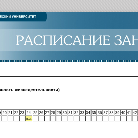
сность жизнедеятельности)
9
20
21
22
23
24
25
26
27
28
29
30
31
32
33
34
35
36
37
38
39
40
41
42
п.з.