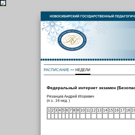
РАСПИСАНИЕ
>>
НЕДЕЛИ
Федеральный интернет экзамен (Безопа
Рязанцев Андрей Игоревич
(п.з.: 24 нед. )
1
2
3
4
5
6
7
8
9
10
11
12
13
14
15
16
17
18
1