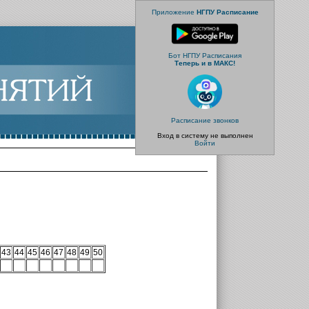
Приложение
НГПУ Расписание
Бот НГПУ Расписания
Теперь и в МАКС!
Расписание звонков
Вход в систему не выполнен
Войти
43
44
45
46
47
48
49
50