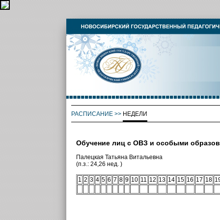
РАСПИСАНИЕ
>>
НЕДЕЛИ
Обучение лиц с ОВЗ и особыми образо
Палецкая Татьяна Витальевна
(п.з.: 24,26 нед. )
1
2
3
4
5
6
7
8
9
10
11
12
13
14
15
16
17
18
1