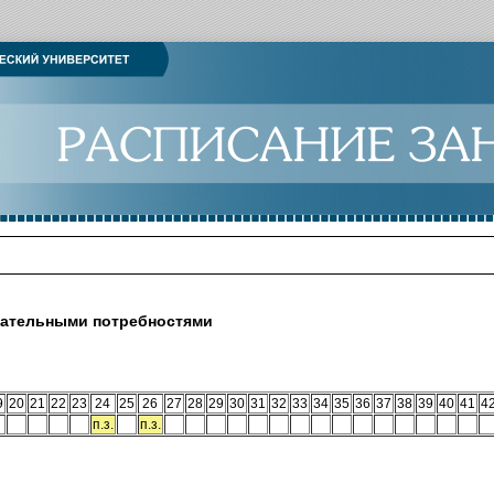
вательными потребностями
9
20
21
22
23
24
25
26
27
28
29
30
31
32
33
34
35
36
37
38
39
40
41
4
п.з.
п.з.