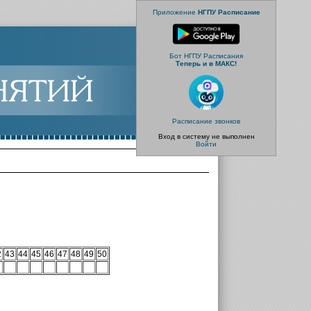
Приложение
НГПУ Расписание
Бот НГПУ Расписания
Теперь и в МАКС!
Расписание звонков
Вход в систему не выполнен
Войти
2
43
44
45
46
47
48
49
50