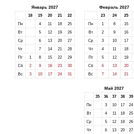
Январь 2027
Февраль 2027
18
19
20
21
22
23
24
25
Пн
4
11
18
25
Пн
1
8
15
Вт
5
12
19
26
Вт
2
9
16
Ср
6
13
20
27
Ср
3
10
17
Чт
7
14
21
28
Чт
4
11
18
Пт
1
8
15
22
29
Пт
5
12
19
Сб
2
9
16
23
30
Сб
6
13
20
Вс
3
10
17
24
31
Вс
7
14
21
Май 2027
35
36
37
38
39
Пн
3
10
17
24
Вт
4
11
18
25
Ср
5
12
19
26
Чт
6
13
20
27