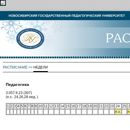
РАСПИСАНИЕ
>>
НЕДЕЛИ
Педагогика
3.057.6.23 (307)
(п.з.: 24,26,28 нед. )
1
2
3
4
5
6
7
8
9
10
11
12
13
14
15
16
17
18
19
20
21
22
23
24
25
п.з.
п