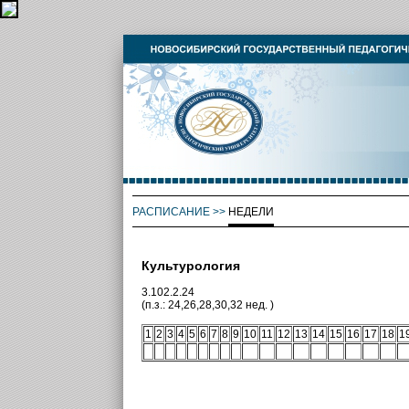
РАСПИСАНИЕ
>>
НЕДЕЛИ
Культурология
3.102.2.24
(п.з.: 24,26,28,30,32 нед. )
1
2
3
4
5
6
7
8
9
10
11
12
13
14
15
16
17
18
1