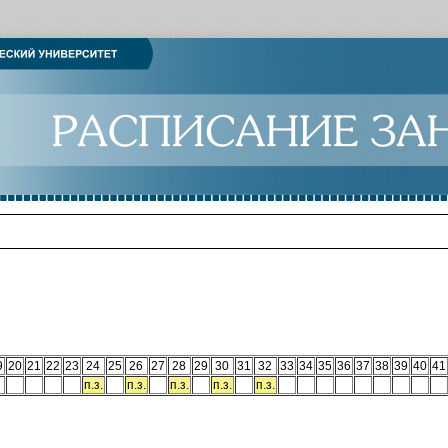
9
20
21
22
23
24
25
26
27
28
29
30
31
32
33
34
35
36
37
38
39
40
41
п.з.
п.з.
п.з.
п.з.
п.з.