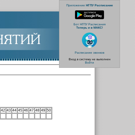
Приложение
НГПУ Расписание
Бот НГПУ Расписания
Теперь и в МАКС!
Расписание звонков
Вход в систему не выполнен
Войти
42
43
44
45
46
47
48
49
50