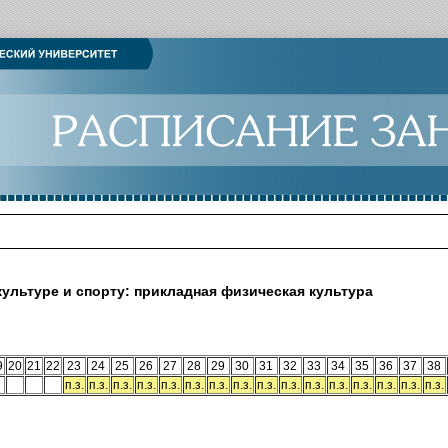
ультуре и спорту: прикладная физическая культура
9
20
21
22
23
24
25
26
27
28
29
30
31
32
33
34
35
36
37
38
п.з.
п.з.
п.з.
п.з.
п.з.
п.з.
п.з.
п.з.
п.з.
п.з.
п.з.
п.з.
п.з.
п.з.
п.з.
п.з.