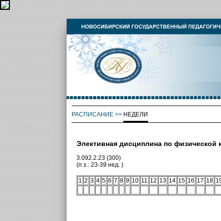
РАСПИСАНИЕ
>>
НЕДЕЛИ
Элективная дисциплина по физической к
3.092.2.23 (300)
(п.з.: 23-39 нед. )
1
2
3
4
5
6
7
8
9
10
11
12
13
14
15
16
17
18
1