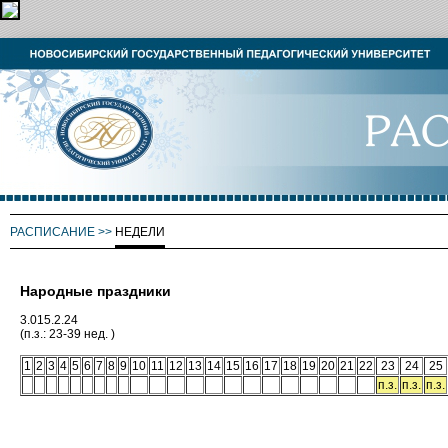
РАСПИСАНИЕ
>>
НЕДЕЛИ
Народные праздники
3.015.2.24
(п.з.: 23-39 нед. )
1
2
3
4
5
6
7
8
9
10
11
12
13
14
15
16
17
18
19
20
21
22
23
24
25
п.з.
п.з.
п.з.