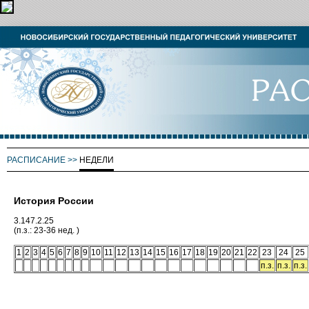
РАСПИСАНИЕ
>>
НЕДЕЛИ
История России
3.147.2.25
(п.з.: 23-36 нед. )
1
2
3
4
5
6
7
8
9
10
11
12
13
14
15
16
17
18
19
20
21
22
23
24
25
п.з.
п.з.
п.з.