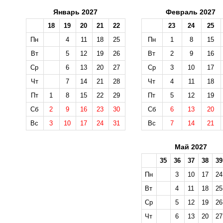
Январь 2027
Февраль 2027
18
19
20
21
22
23
24
25
Пн
4
11
18
25
Пн
1
8
15
Вт
5
12
19
26
Вт
2
9
16
Ср
6
13
20
27
Ср
3
10
17
Чт
7
14
21
28
Чт
4
11
18
Пт
1
8
15
22
29
Пт
5
12
19
Сб
2
9
16
23
30
Сб
6
13
20
Вс
3
10
17
24
31
Вс
7
14
21
Май 2027
35
36
37
38
39
Пн
3
10
17
24
Вт
4
11
18
25
Ср
5
12
19
26
Чт
6
13
20
27