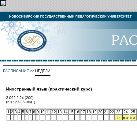
РАСПИСАНИЕ
>>
НЕДЕЛИ
Иностранный язык (практический курс)
3.092.2.24 (200)
(п.з.: 23-36 нед. )
1
2
3
4
5
6
7
8
9
10
11
12
13
14
15
16
17
18
19
20
21
22
23
24
25
п.з.
п.з.
п.з.