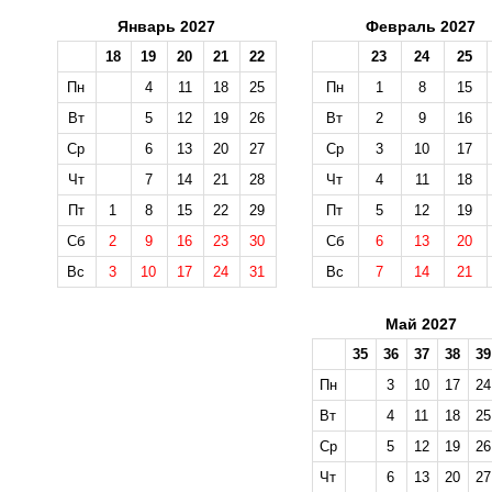
Январь 2027
Февраль 2027
18
19
20
21
22
23
24
25
Пн
4
11
18
25
Пн
1
8
15
Вт
5
12
19
26
Вт
2
9
16
Ср
6
13
20
27
Ср
3
10
17
Чт
7
14
21
28
Чт
4
11
18
Пт
1
8
15
22
29
Пт
5
12
19
Сб
2
9
16
23
30
Сб
6
13
20
Вс
3
10
17
24
31
Вс
7
14
21
Май 2027
35
36
37
38
39
Пн
3
10
17
24
Вт
4
11
18
25
Ср
5
12
19
26
Чт
6
13
20
27