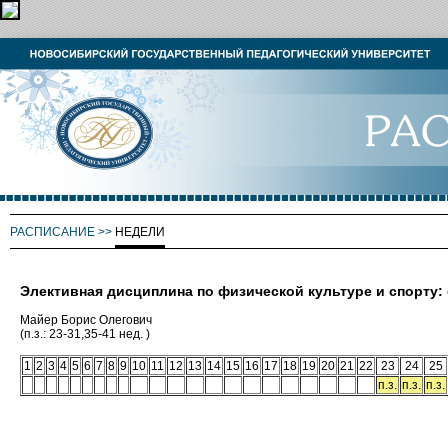
РАСПИСАНИЕ
>>
НЕДЕЛИ
Элективная дисциплина по физической культуре и спорту
Майер Борис Олегович
(п.з.: 23-31,35-41 нед. )
1
2
3
4
5
6
7
8
9
10
11
12
13
14
15
16
17
18
19
20
21
22
23
24
25
п.з.
п.з.
п.з.