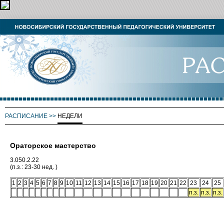
РАСПИСАНИЕ
>>
НЕДЕЛИ
Ораторское мастерство
3.050.2.22
(п.з.: 23-30 нед. )
1
2
3
4
5
6
7
8
9
10
11
12
13
14
15
16
17
18
19
20
21
22
23
24
25
п.з.
п.з.
п.з.