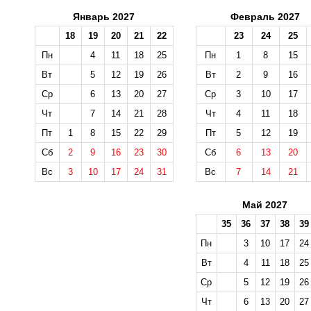
Январь 2027
Февраль 2027
18
19
20
21
22
23
24
25
Пн
4
11
18
25
Пн
1
8
15
Вт
5
12
19
26
Вт
2
9
16
Ср
6
13
20
27
Ср
3
10
17
Чт
7
14
21
28
Чт
4
11
18
Пт
1
8
15
22
29
Пт
5
12
19
Сб
2
9
16
23
30
Сб
6
13
20
Вс
3
10
17
24
31
Вс
7
14
21
Май 2027
35
36
37
38
39
Пн
3
10
17
24
Вт
4
11
18
25
Ср
5
12
19
26
Чт
6
13
20
27