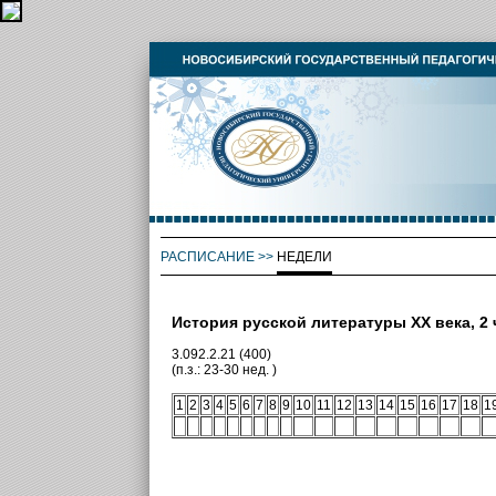
РАСПИСАНИЕ
>>
НЕДЕЛИ
История русской литературы XX века, 2 
3.092.2.21 (400)
(п.з.: 23-30 нед. )
1
2
3
4
5
6
7
8
9
10
11
12
13
14
15
16
17
18
1