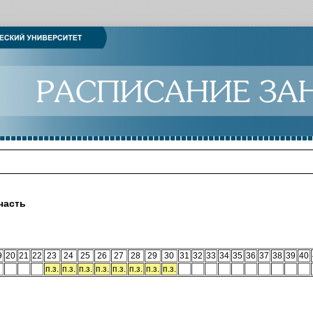
часть
9
20
21
22
23
24
25
26
27
28
29
30
31
32
33
34
35
36
37
38
39
40
п.з.
п.з.
п.з.
п.з.
п.з.
п.з.
п.з.
п.з.