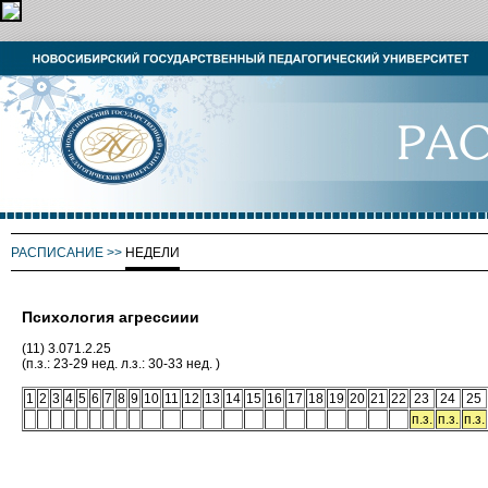
РАСПИСАНИЕ
>>
НЕДЕЛИ
Психология агрессиии
(11) 3.071.2.25
(п.з.: 23-29 нед. л.з.: 30-33 нед. )
1
2
3
4
5
6
7
8
9
10
11
12
13
14
15
16
17
18
19
20
21
22
23
24
25
п.з.
п.з.
п.з.