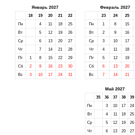
Январь 2027
Февраль 2027
18
19
20
21
22
23
24
25
Пн
4
11
18
25
Пн
1
8
15
Вт
5
12
19
26
Вт
2
9
16
Ср
6
13
20
27
Ср
3
10
17
Чт
7
14
21
28
Чт
4
11
18
Пт
1
8
15
22
29
Пт
5
12
19
Сб
2
9
16
23
30
Сб
6
13
20
Вс
3
10
17
24
31
Вс
7
14
21
Май 2027
35
36
37
38
39
Пн
3
10
17
24
Вт
4
11
18
25
Ср
5
12
19
26
Чт
6
13
20
27