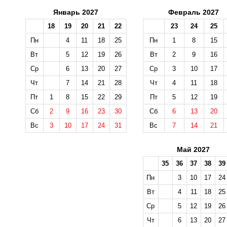
Январь 2027
Февраль 2027
18
19
20
21
22
23
24
25
Пн
4
11
18
25
Пн
1
8
15
Вт
5
12
19
26
Вт
2
9
16
Ср
6
13
20
27
Ср
3
10
17
Чт
7
14
21
28
Чт
4
11
18
Пт
1
8
15
22
29
Пт
5
12
19
Сб
2
9
16
23
30
Сб
6
13
20
Вс
3
10
17
24
31
Вс
7
14
21
Май 2027
35
36
37
38
39
Пн
3
10
17
24
Вт
4
11
18
25
Ср
5
12
19
26
Чт
6
13
20
27