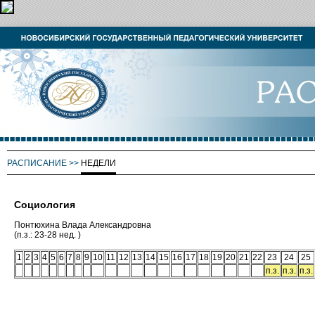
РАСПИСАНИЕ
>>
НЕДЕЛИ
Социология
Понтюхина Влада Александровна
(п.з.: 23-28 нед. )
1
2
3
4
5
6
7
8
9
10
11
12
13
14
15
16
17
18
19
20
21
22
23
24
25
п.з.
п.з.
п.з.