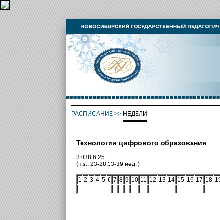
РАСПИСАНИЕ
>>
НЕДЕЛИ
Технологии цифрового образования
3.038.6.25
(п.з.: 23-28,33-39 нед. )
1
2
3
4
5
6
7
8
9
10
11
12
13
14
15
16
17
18
1