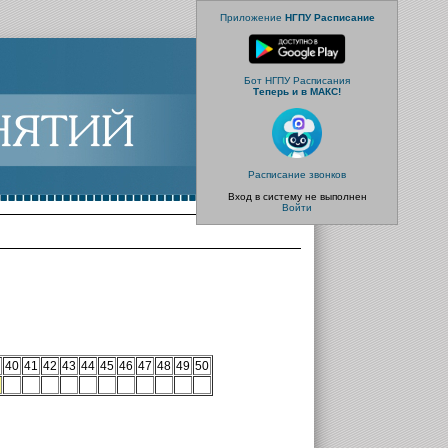
Приложение
НГПУ Расписание
Бот НГПУ Расписания
Теперь и в МАКС!
Расписание звонков
Вход в систему не выполнен
Войти
40
41
42
43
44
45
46
47
48
49
50