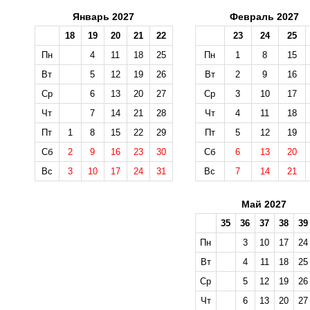
Январь 2027
Февраль 2027
18
19
20
21
22
23
24
25
Пн
4
11
18
25
Пн
1
8
15
Вт
5
12
19
26
Вт
2
9
16
Ср
6
13
20
27
Ср
3
10
17
Чт
7
14
21
28
Чт
4
11
18
Пт
1
8
15
22
29
Пт
5
12
19
Сб
2
9
16
23
30
Сб
6
13
20
Вс
3
10
17
24
31
Вс
7
14
21
Май 2027
35
36
37
38
39
Пн
3
10
17
24
Вт
4
11
18
25
Ср
5
12
19
26
Чт
6
13
20
27