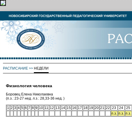
РАСПИСАНИЕ
>>
НЕДЕЛИ
Физиология человека
Боровец Елена Николаевна
(п.з.: 23-27 нед. л.з.: 28,33-36 нед. )
1
2
3
4
5
6
7
8
9
10
11
12
13
14
15
16
17
18
19
20
21
22
23
24
25
п.з.
п.з.
п.з.