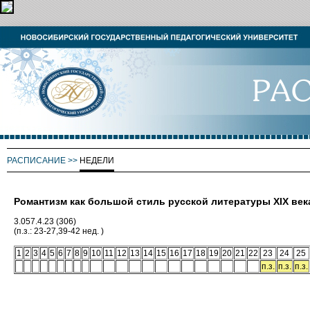
РАСПИСАНИЕ
>>
НЕДЕЛИ
Романтизм как большой стиль русской литературы XIX век
3.057.4.23 (306)
(п.з.: 23-27,39-42 нед. )
1
2
3
4
5
6
7
8
9
10
11
12
13
14
15
16
17
18
19
20
21
22
23
24
25
п.з.
п.з.
п.з.