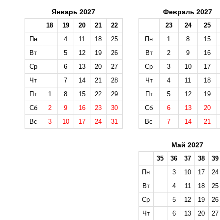
Январь 2027
Февраль 2027
18
19
20
21
22
23
24
25
Пн
4
11
18
25
Пн
1
8
15
Вт
5
12
19
26
Вт
2
9
16
Ср
6
13
20
27
Ср
3
10
17
Чт
7
14
21
28
Чт
4
11
18
Пт
1
8
15
22
29
Пт
5
12
19
Сб
2
9
16
23
30
Сб
6
13
20
Вс
3
10
17
24
31
Вс
7
14
21
Май 2027
35
36
37
38
39
Пн
3
10
17
24
Вт
4
11
18
25
Ср
5
12
19
26
Чт
6
13
20
27