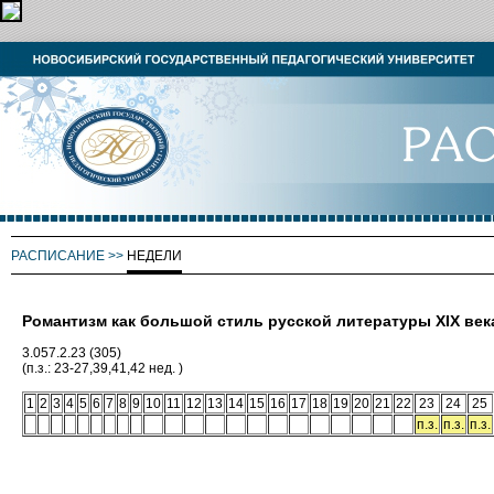
РАСПИСАНИЕ
>>
НЕДЕЛИ
Романтизм как большой стиль русской литературы XIX век
3.057.2.23 (305)
(п.з.: 23-27,39,41,42 нед. )
1
2
3
4
5
6
7
8
9
10
11
12
13
14
15
16
17
18
19
20
21
22
23
24
25
п.з.
п.з.
п.з.