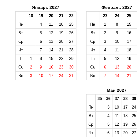
Январь 2027
Февраль 2027
18
19
20
21
22
23
24
25
Пн
4
11
18
25
Пн
1
8
15
Вт
5
12
19
26
Вт
2
9
16
Ср
6
13
20
27
Ср
3
10
17
Чт
7
14
21
28
Чт
4
11
18
Пт
1
8
15
22
29
Пт
5
12
19
Сб
2
9
16
23
30
Сб
6
13
20
Вс
3
10
17
24
31
Вс
7
14
21
Май 2027
35
36
37
38
39
Пн
3
10
17
24
Вт
4
11
18
25
Ср
5
12
19
26
Чт
6
13
20
27