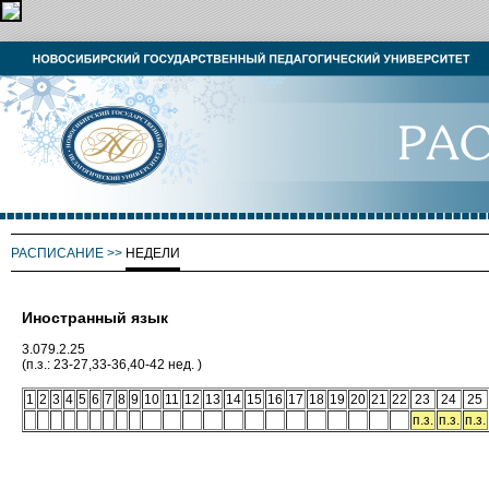
РАСПИСАНИЕ
>>
НЕДЕЛИ
Иностранный язык
3.079.2.25
(п.з.: 23-27,33-36,40-42 нед. )
1
2
3
4
5
6
7
8
9
10
11
12
13
14
15
16
17
18
19
20
21
22
23
24
25
п.з.
п.з.
п.з.