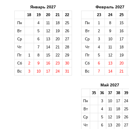
Январь 2027
Февраль 2027
18
19
20
21
22
23
24
25
Пн
4
11
18
25
Пн
1
8
15
Вт
5
12
19
26
Вт
2
9
16
Ср
6
13
20
27
Ср
3
10
17
Чт
7
14
21
28
Чт
4
11
18
Пт
1
8
15
22
29
Пт
5
12
19
Сб
2
9
16
23
30
Сб
6
13
20
Вс
3
10
17
24
31
Вс
7
14
21
Май 2027
35
36
37
38
39
Пн
3
10
17
24
Вт
4
11
18
25
Ср
5
12
19
26
Чт
6
13
20
27