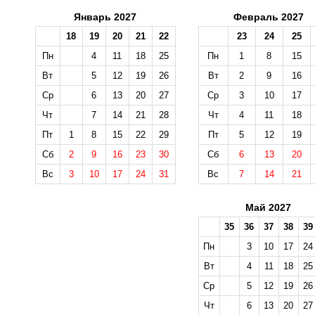
Январь 2027
Февраль 2027
18
19
20
21
22
23
24
25
Пн
4
11
18
25
Пн
1
8
15
Вт
5
12
19
26
Вт
2
9
16
Ср
6
13
20
27
Ср
3
10
17
Чт
7
14
21
28
Чт
4
11
18
Пт
1
8
15
22
29
Пт
5
12
19
Сб
2
9
16
23
30
Сб
6
13
20
Вс
3
10
17
24
31
Вс
7
14
21
Май 2027
35
36
37
38
39
Пн
3
10
17
24
Вт
4
11
18
25
Ср
5
12
19
26
Чт
6
13
20
27