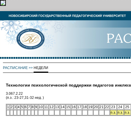
РАСПИСАНИЕ
>>
НЕДЕЛИ
Технологии психологической поддержки педагогов инклюз
3.067.2.22
(п.з.: 23-27,31-32 нед. )
1
2
3
4
5
6
7
8
9
10
11
12
13
14
15
16
17
18
19
20
21
22
23
24
25
п.з.
п.з.
п.з.