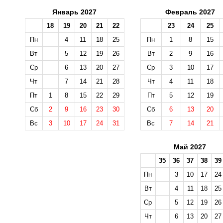
Январь 2027
Февраль 2027
18
19
20
21
22
23
24
25
Пн
4
11
18
25
Пн
1
8
15
Вт
5
12
19
26
Вт
2
9
16
Ср
6
13
20
27
Ср
3
10
17
Чт
7
14
21
28
Чт
4
11
18
Пт
1
8
15
22
29
Пт
5
12
19
Сб
2
9
16
23
30
Сб
6
13
20
Вс
3
10
17
24
31
Вс
7
14
21
Май 2027
35
36
37
38
39
Пн
3
10
17
24
Вт
4
11
18
25
Ср
5
12
19
26
Чт
6
13
20
27