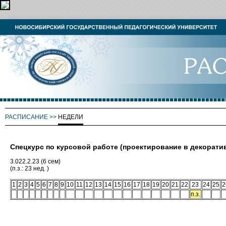
РАСПИСАНИЕ
>>
НЕДЕЛИ
Спецкурс по курсовой работе (проектирование в декорати
3.022.2.23 (6 сем)
(п.з.: 23 нед. )
1
2
3
4
5
6
7
8
9
10
11
12
13
14
15
16
17
18
19
20
21
22
23
24
25
2
п.з.