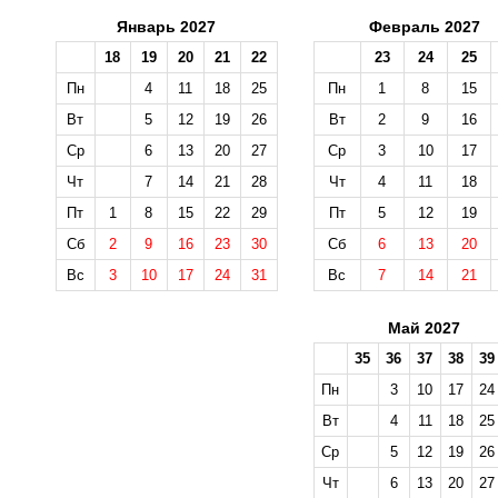
Январь 2027
Февраль 2027
18
19
20
21
22
23
24
25
Пн
4
11
18
25
Пн
1
8
15
Вт
5
12
19
26
Вт
2
9
16
Ср
6
13
20
27
Ср
3
10
17
Чт
7
14
21
28
Чт
4
11
18
Пт
1
8
15
22
29
Пт
5
12
19
Сб
2
9
16
23
30
Сб
6
13
20
Вс
3
10
17
24
31
Вс
7
14
21
Май 2027
35
36
37
38
39
Пн
3
10
17
24
Вт
4
11
18
25
Ср
5
12
19
26
Чт
6
13
20
27