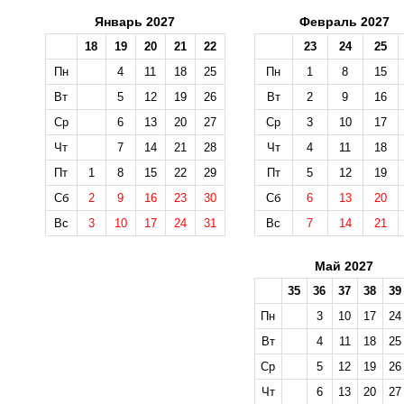
Январь 2027
Февраль 2027
18
19
20
21
22
23
24
25
Пн
4
11
18
25
Пн
1
8
15
Вт
5
12
19
26
Вт
2
9
16
Ср
6
13
20
27
Ср
3
10
17
Чт
7
14
21
28
Чт
4
11
18
Пт
1
8
15
22
29
Пт
5
12
19
Сб
2
9
16
23
30
Сб
6
13
20
Вс
3
10
17
24
31
Вс
7
14
21
Май 2027
35
36
37
38
39
Пн
3
10
17
24
Вт
4
11
18
25
Ср
5
12
19
26
Чт
6
13
20
27