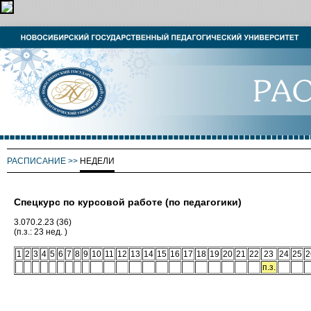
РАСПИСАНИЕ
>>
НЕДЕЛИ
Спецкурс по курсовой работе (по педагогики)
3.070.2.23 (36)
(п.з.: 23 нед. )
1
2
3
4
5
6
7
8
9
10
11
12
13
14
15
16
17
18
19
20
21
22
23
24
25
2
п.з.