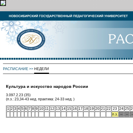
РАСПИСАНИЕ
>>
НЕДЕЛИ
Культура и искусство народов России
3.097.2.23 (35)
(п.з.: 23,34-43 нед. практика: 24-33 нед. )
1
2
3
4
5
6
7
8
9
10
11
12
13
14
15
16
17
18
19
20
21
22
23
24
25
2
п.з.
--
--
-