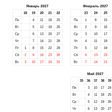
Январь 2027
Февраль 2027
18
19
20
21
22
23
24
25
Пн
4
11
18
25
Пн
1
8
15
Вт
5
12
19
26
Вт
2
9
16
Ср
6
13
20
27
Ср
3
10
17
Чт
7
14
21
28
Чт
4
11
18
Пт
1
8
15
22
29
Пт
5
12
19
Сб
2
9
16
23
30
Сб
6
13
20
Вс
3
10
17
24
31
Вс
7
14
21
Май 2027
35
36
37
38
39
Пн
3
10
17
24
Вт
4
11
18
25
Ср
5
12
19
26
Чт
6
13
20
27