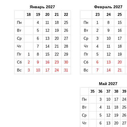
Январь 2027
Февраль 2027
18
19
20
21
22
23
24
25
Пн
4
11
18
25
Пн
1
8
15
Вт
5
12
19
26
Вт
2
9
16
Ср
6
13
20
27
Ср
3
10
17
Чт
7
14
21
28
Чт
4
11
18
Пт
1
8
15
22
29
Пт
5
12
19
Сб
2
9
16
23
30
Сб
6
13
20
Вс
3
10
17
24
31
Вс
7
14
21
Май 2027
35
36
37
38
39
Пн
3
10
17
24
Вт
4
11
18
25
Ср
5
12
19
26
Чт
6
13
20
27