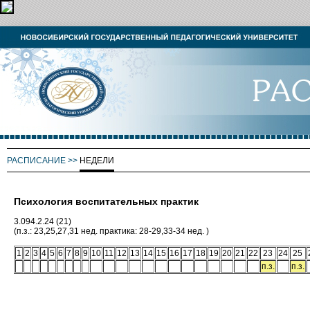
РАСПИСАНИЕ
>>
НЕДЕЛИ
Психология воспитательных практик
3.094.2.24 (21)
(п.з.: 23,25,27,31 нед. практика: 28-29,33-34 нед. )
1
2
3
4
5
6
7
8
9
10
11
12
13
14
15
16
17
18
19
20
21
22
23
24
25
п.з.
п.з.