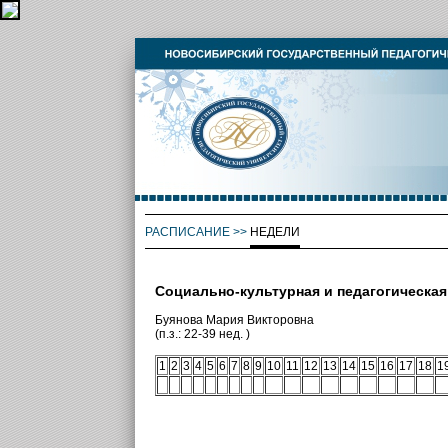
РАСПИСАНИЕ
>>
НЕДЕЛИ
Социально-культурная и педагогическа
Буянова Мария Викторовна
(п.з.: 22-39 нед. )
1
2
3
4
5
6
7
8
9
10
11
12
13
14
15
16
17
18
1