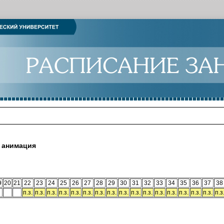
я анимация
9
20
21
22
23
24
25
26
27
28
29
30
31
32
33
34
35
36
37
38
п.з.
п.з.
п.з.
п.з.
п.з.
п.з.
п.з.
п.з.
п.з.
п.з.
п.з.
п.з.
п.з.
п.з.
п.з.
п.з.
п.з