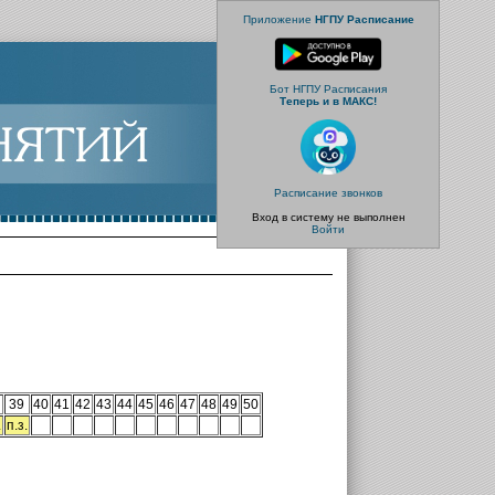
Приложение
НГПУ Расписание
Бот НГПУ Расписания
Теперь и в МАКС!
Расписание звонков
Вход в систему не выполнен
Войти
39
40
41
42
43
44
45
46
47
48
49
50
.
п.з.