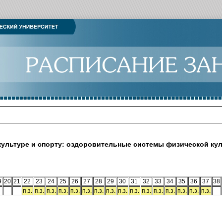
культуре и спорту: оздоровительные системы физической ку
9
20
21
22
23
24
25
26
27
28
29
30
31
32
33
34
35
36
37
38
п.з.
п.з.
п.з.
п.з.
п.з.
п.з.
п.з.
п.з.
п.з.
п.з.
п.з.
п.з.
п.з.
п.з.
п.з.
п.з.