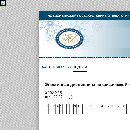
РАСПИСАНИЕ
>>
НЕДЕЛИ
Элективная дисциплина по физической 
3.102.2.25
(п.з.: 22-37 нед. )
1
2
3
4
5
6
7
8
9
10
11
12
13
14
15
16
17
18
1