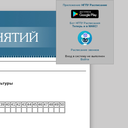
Приложение
НГПУ Расписание
Бот НГПУ Расписания
Теперь и в МАКС!
Расписание звонков
Вход в систему не выполнен
Войти
льтуры
39
40
41
42
43
44
45
46
47
48
49
50