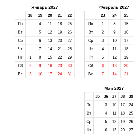
Январь 2027
Февраль 2027
18
19
20
21
22
23
24
25
Пн
4
11
18
25
Пн
1
8
15
Вт
5
12
19
26
Вт
2
9
16
Ср
6
13
20
27
Ср
3
10
17
Чт
7
14
21
28
Чт
4
11
18
Пт
1
8
15
22
29
Пт
5
12
19
Сб
2
9
16
23
30
Сб
6
13
20
Вс
3
10
17
24
31
Вс
7
14
21
Май 2027
35
36
37
38
39
Пн
3
10
17
24
Вт
4
11
18
25
Ср
5
12
19
26
Чт
6
13
20
27