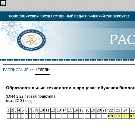
РАСПИСАНИЕ
>>
НЕДЕЛИ
Образовательные технологии в процессе обучения биоло
3.044.2.22 первая подгруппа
(п.з.: 22-31 нед. )
1
2
3
4
5
6
7
8
9
10
11
12
13
14
15
16
17
18
19
20
21
22
23
24
25
п.з.
п.з.
п.з.
п.з