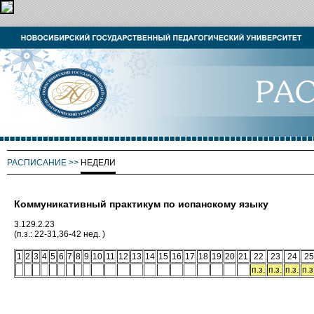
РАСПИСАНИЕ
>>
НЕДЕЛИ
Коммуникативный практикум по испанскому языку
3.129.2.23
(п.з.: 22-31,36-42 нед. )
1
2
3
4
5
6
7
8
9
10
11
12
13
14
15
16
17
18
19
20
21
22
23
24
25
п.з.
п.з.
п.з.
п.з