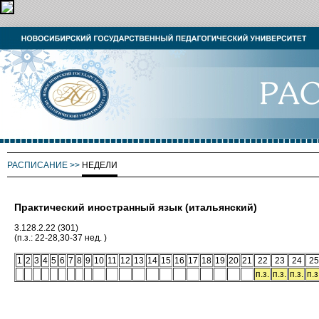
РАСПИСАНИЕ
>>
НЕДЕЛИ
Практический иностранный язык (итальянский)
3.128.2.22 (301)
(п.з.: 22-28,30-37 нед. )
1
2
3
4
5
6
7
8
9
10
11
12
13
14
15
16
17
18
19
20
21
22
23
24
25
п.з.
п.з.
п.з.
п.з