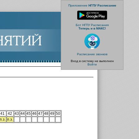
Приложение
НГПУ Расписание
Бот НГПУ Расписания
Теперь и в МАКС!
Расписание звонков
Вход в систему не выполнен
Войти
41
42
43
44
45
46
47
48
49
50
п.з.
п.з.