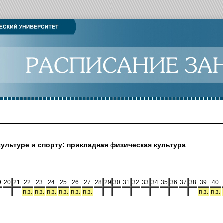
ультуре и спорту: прикладная физическая культура
9
20
21
22
23
24
25
26
27
28
29
30
31
32
33
34
35
36
37
38
39
40
п.з.
п.з.
п.з.
п.з.
п.з.
п.з.
п.з.
п.з.