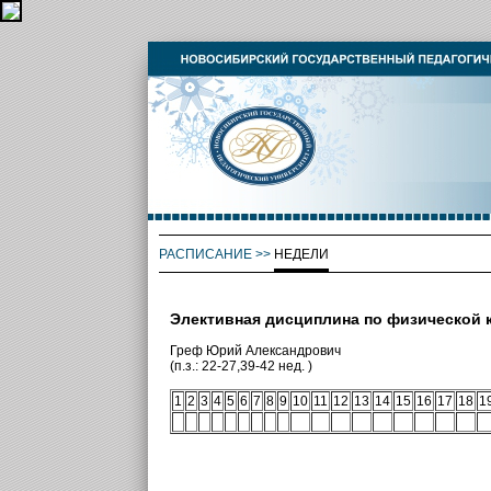
РАСПИСАНИЕ
>>
НЕДЕЛИ
Элективная дисциплина по физической к
Греф Юрий Александрович
(п.з.: 22-27,39-42 нед. )
1
2
3
4
5
6
7
8
9
10
11
12
13
14
15
16
17
18
1