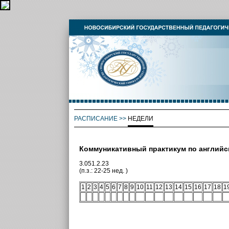
РАСПИСАНИЕ
>>
НЕДЕЛИ
Коммуникативный практикум по английс
3.051.2.23
(п.з.: 22-25 нед. )
1
2
3
4
5
6
7
8
9
10
11
12
13
14
15
16
17
18
1