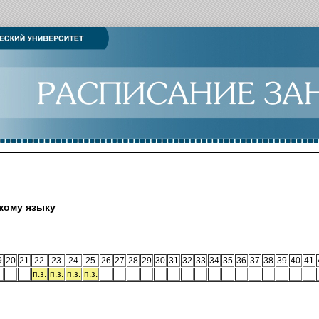
кому языку
9
20
21
22
23
24
25
26
27
28
29
30
31
32
33
34
35
36
37
38
39
40
41
п.з.
п.з.
п.з.
п.з.