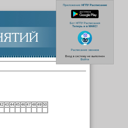
Приложение
НГПУ Расписание
Бот НГПУ Расписания
Теперь и в МАКС!
Расписание звонков
Вход в систему не выполнен
Войти
42
43
44
45
46
47
48
49
50