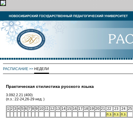
РАСПИСАНИЕ
>>
НЕДЕЛИ
Практическая стилистика русского языка
3.092.2.21 (400)
(п.з.: 22-24,26-29 нед. )
1
2
3
4
5
6
7
8
9
10
11
12
13
14
15
16
17
18
19
20
21
22
23
24
25
п.з.
п.з.
п.з.