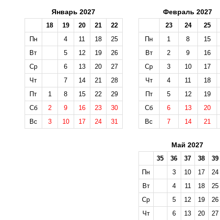
Январь 2027
Февраль 2027
18
19
20
21
22
23
24
25
Пн
4
11
18
25
Пн
1
8
15
Вт
5
12
19
26
Вт
2
9
16
Ср
6
13
20
27
Ср
3
10
17
Чт
7
14
21
28
Чт
4
11
18
Пт
1
8
15
22
29
Пт
5
12
19
Сб
2
9
16
23
30
Сб
6
13
20
Вс
3
10
17
24
31
Вс
7
14
21
Май 2027
35
36
37
38
39
Пн
3
10
17
24
Вт
4
11
18
25
Ср
5
12
19
26
Чт
6
13
20
27