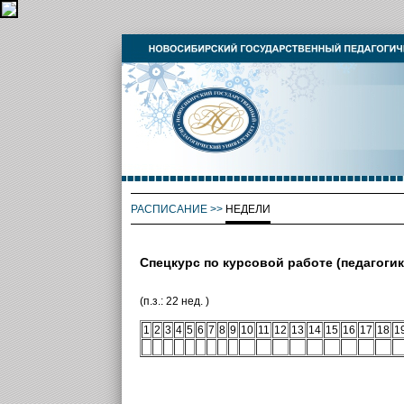
РАСПИСАНИЕ
>>
НЕДЕЛИ
Спецкурс по курсовой работе (педагогик
(п.з.: 22 нед. )
1
2
3
4
5
6
7
8
9
10
11
12
13
14
15
16
17
18
1