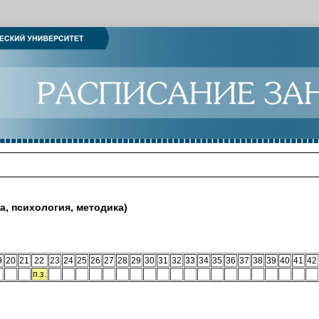
а, психология, методика)
9
20
21
22
23
24
25
26
27
28
29
30
31
32
33
34
35
36
37
38
39
40
41
42
п.з.