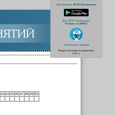
Приложение
НГПУ Расписание
Бот НГПУ Расписания
Теперь и в МАКС!
Расписание звонков
Вход в систему не выполнен
Войти
43
44
45
46
47
48
49
50