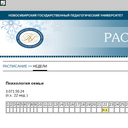
РАСПИСАНИЕ
>>
НЕДЕЛИ
Психология семьи
3.071.50.24
(п.з.: 22 нед. )
1
2
3
4
5
6
7
8
9
10
11
12
13
14
15
16
17
18
19
20
21
22
23
24
25
2
п.з.