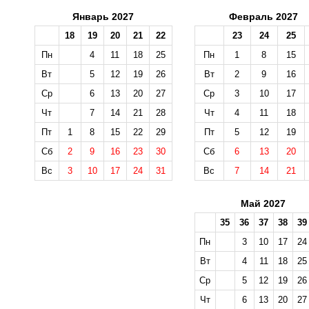
Январь 2027
Февраль 2027
18
19
20
21
22
23
24
25
Пн
4
11
18
25
Пн
1
8
15
Вт
5
12
19
26
Вт
2
9
16
Ср
6
13
20
27
Ср
3
10
17
Чт
7
14
21
28
Чт
4
11
18
Пт
1
8
15
22
29
Пт
5
12
19
Сб
2
9
16
23
30
Сб
6
13
20
Вс
3
10
17
24
31
Вс
7
14
21
Май 2027
35
36
37
38
39
Пн
3
10
17
24
Вт
4
11
18
25
Ср
5
12
19
26
Чт
6
13
20
27