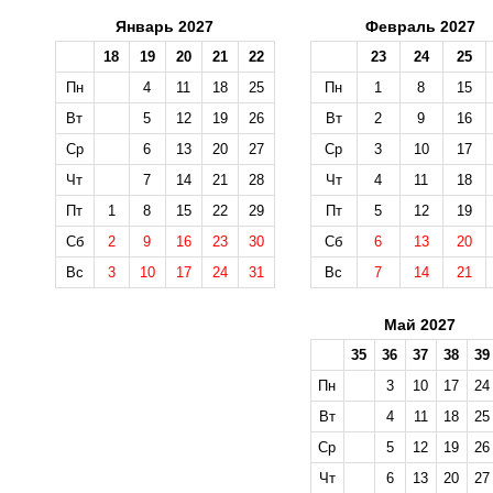
Январь 2027
Февраль 2027
18
19
20
21
22
23
24
25
Пн
4
11
18
25
Пн
1
8
15
Вт
5
12
19
26
Вт
2
9
16
Ср
6
13
20
27
Ср
3
10
17
Чт
7
14
21
28
Чт
4
11
18
Пт
1
8
15
22
29
Пт
5
12
19
Сб
2
9
16
23
30
Сб
6
13
20
Вс
3
10
17
24
31
Вс
7
14
21
Май 2027
35
36
37
38
39
Пн
3
10
17
24
Вт
4
11
18
25
Ср
5
12
19
26
Чт
6
13
20
27