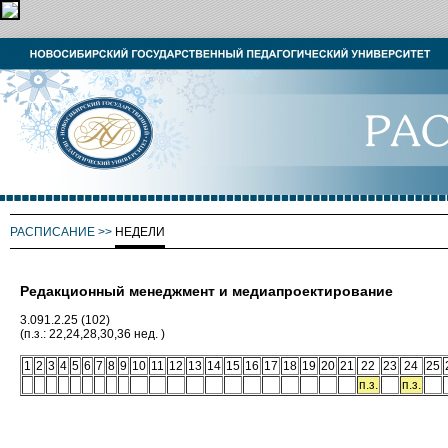
РАСПИСАНИЕ
>>
НЕДЕЛИ
Редакционный менеджмент и медиапроектирование
3.091.2.25 (102)
(п.з.: 22,24,28,30,36 нед. )
1
2
3
4
5
6
7
8
9
10
11
12
13
14
15
16
17
18
19
20
21
22
23
24
25
п.з.
п.з.