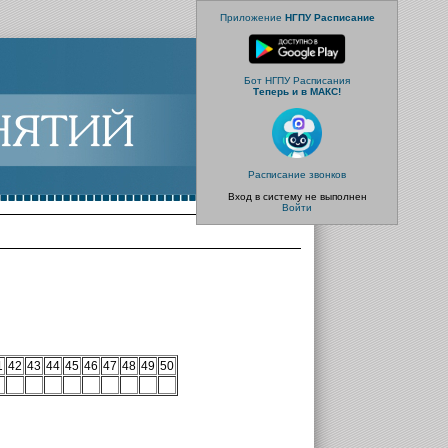
Приложение
НГПУ Расписание
Бот НГПУ Расписания
Теперь и в МАКС!
Расписание звонков
Вход в систему не выполнен
Войти
1
42
43
44
45
46
47
48
49
50