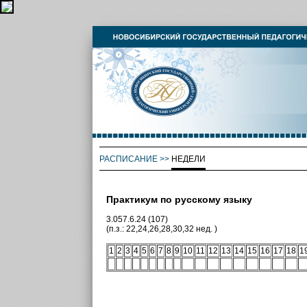
РАСПИСАНИЕ
>>
НЕДЕЛИ
Практикум по русскому языку
3.057.6.24 (107)
(п.з.: 22,24,26,28,30,32 нед. )
1
2
3
4
5
6
7
8
9
10
11
12
13
14
15
16
17
18
1