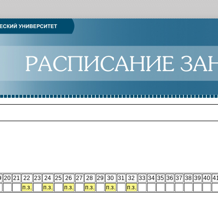
9
20
21
22
23
24
25
26
27
28
29
30
31
32
33
34
35
36
37
38
39
40
4
п.з.
п.з.
п.з.
п.з.
п.з.
п.з.