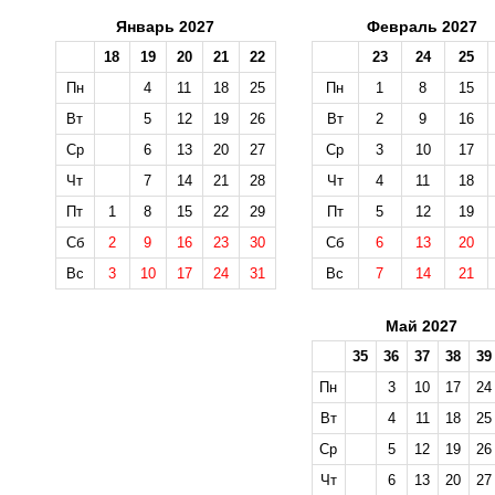
Январь 2027
Февраль 2027
18
19
20
21
22
23
24
25
Пн
4
11
18
25
Пн
1
8
15
Вт
5
12
19
26
Вт
2
9
16
Ср
6
13
20
27
Ср
3
10
17
Чт
7
14
21
28
Чт
4
11
18
Пт
1
8
15
22
29
Пт
5
12
19
Сб
2
9
16
23
30
Сб
6
13
20
Вс
3
10
17
24
31
Вс
7
14
21
Май 2027
35
36
37
38
39
Пн
3
10
17
24
Вт
4
11
18
25
Ср
5
12
19
26
Чт
6
13
20
27