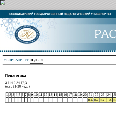
РАСПИСАНИЕ
>>
НЕДЕЛИ
Педагогика
3.114.2.24 ТДО
(п.з.: 21-28 нед. )
1
2
3
4
5
6
7
8
9
10
11
12
13
14
15
16
17
18
19
20
21
22
23
24
2
п.з.
п.з.
п.з.
п.з.
п.