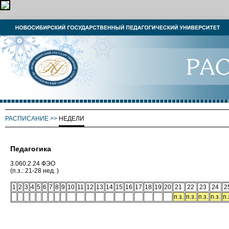
РАСПИСАНИЕ
>>
НЕДЕЛИ
Педагогика
3.060.2.24 ФЭО
(п.з.: 21-28 нед. )
1
2
3
4
5
6
7
8
9
10
11
12
13
14
15
16
17
18
19
20
21
22
23
24
2
п.з.
п.з.
п.з.
п.з.
п.