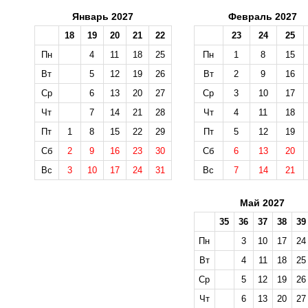
Январь 2027
Февраль 2027
18
19
20
21
22
23
24
25
Пн
4
11
18
25
Пн
1
8
15
Вт
5
12
19
26
Вт
2
9
16
Ср
6
13
20
27
Ср
3
10
17
Чт
7
14
21
28
Чт
4
11
18
Пт
1
8
15
22
29
Пт
5
12
19
Сб
2
9
16
23
30
Сб
6
13
20
Вс
3
10
17
24
31
Вс
7
14
21
Май 2027
35
36
37
38
39
Пн
3
10
17
24
Вт
4
11
18
25
Ср
5
12
19
26
Чт
6
13
20
27