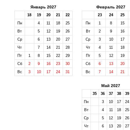
Январь 2027
Февраль 2027
18
19
20
21
22
23
24
25
Пн
4
11
18
25
Пн
1
8
15
Вт
5
12
19
26
Вт
2
9
16
Ср
6
13
20
27
Ср
3
10
17
Чт
7
14
21
28
Чт
4
11
18
Пт
1
8
15
22
29
Пт
5
12
19
Сб
2
9
16
23
30
Сб
6
13
20
Вс
3
10
17
24
31
Вс
7
14
21
Май 2027
35
36
37
38
39
Пн
3
10
17
24
Вт
4
11
18
25
Ср
5
12
19
26
Чт
6
13
20
27