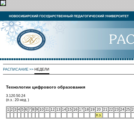
РАСПИСАНИЕ
>>
НЕДЕЛИ
Технологии цифрового образования
3.120.50.24
(п.з.: 20 нед. )
1
2
3
4
5
6
7
8
9
10
11
12
13
14
15
16
17
18
19
20
21
22
23
24
25
2
п.з.