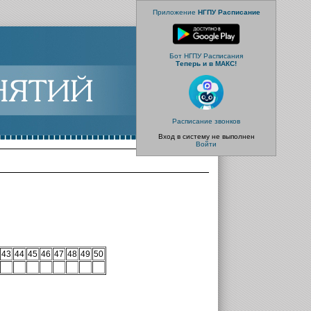
Приложение
НГПУ Расписание
Бот НГПУ Расписания
Теперь и в МАКС!
Расписание звонков
Вход в систему не выполнен
Войти
43
44
45
46
47
48
49
50