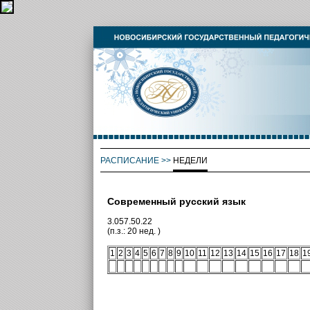
РАСПИСАНИЕ
>>
НЕДЕЛИ
Современный русский язык
3.057.50.22
(п.з.: 20 нед. )
1
2
3
4
5
6
7
8
9
10
11
12
13
14
15
16
17
18
1