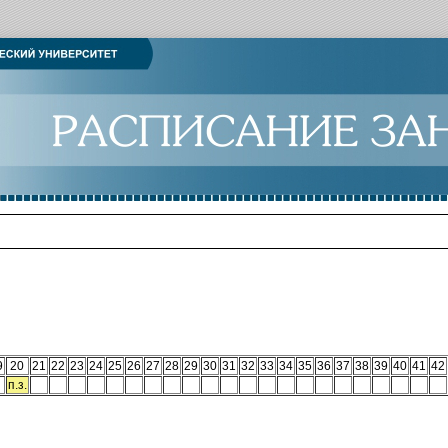
9
20
21
22
23
24
25
26
27
28
29
30
31
32
33
34
35
36
37
38
39
40
41
42
п.з.