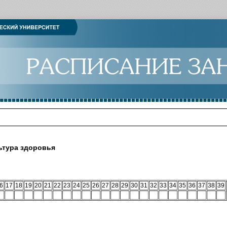
ьтура здоровья
6
17
18
19
20
21
22
23
24
25
26
27
28
29
30
31
32
33
34
35
36
37
38
39