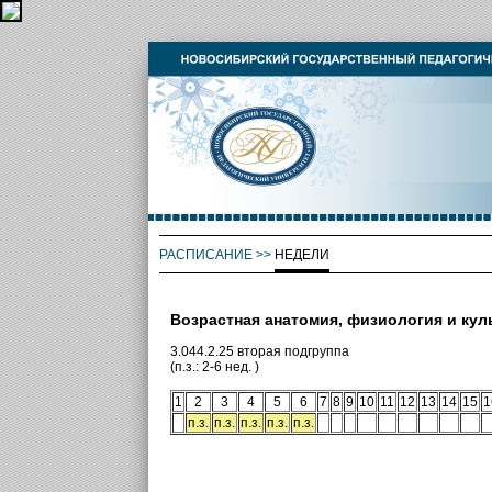
РАСПИСАНИЕ
>>
НЕДЕЛИ
Возрастная анатомия, физиология и кул
3.044.2.25 вторая подгруппа
(п.з.: 2-6 нед. )
1
2
3
4
5
6
7
8
9
10
11
12
13
14
15
1
п.з.
п.з.
п.з.
п.з.
п.з.