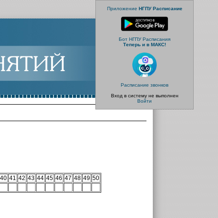
Приложение
НГПУ Расписание
Бот НГПУ Расписания
Теперь и в МАКС!
Расписание звонков
Вход в систему не выполнен
Войти
40
41
42
43
44
45
46
47
48
49
50