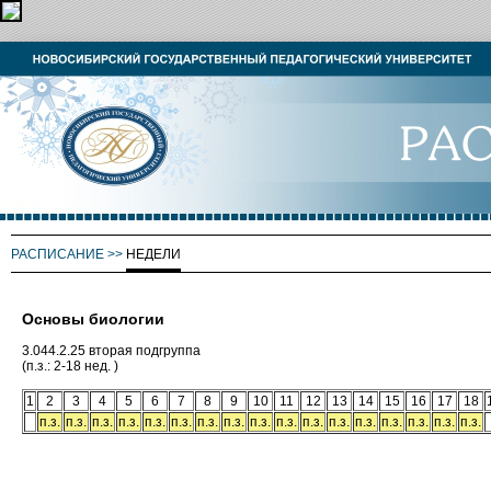
РАСПИСАНИЕ
>>
НЕДЕЛИ
Основы биологии
3.044.2.25 вторая подгруппа
(п.з.: 2-18 нед. )
1
2
3
4
5
6
7
8
9
10
11
12
13
14
15
16
17
18
п.з.
п.з.
п.з.
п.з.
п.з.
п.з.
п.з.
п.з.
п.з.
п.з.
п.з.
п.з.
п.з.
п.з.
п.з.
п.з.
п.з.