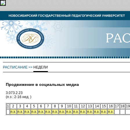
РАСПИСАНИЕ
>>
НЕДЕЛИ
Продвижение в социальных медиа
3.073.2.23
(п.з.: 2-16 нед. )
1
2
3
4
5
6
7
8
9
10
11
12
13
14
15
16
17
18
19
п.з.
п.з.
п.з.
п.з.
п.з.
п.з.
п.з.
п.з.
п.з.
п.з.
п.з.
п.з.
п.з.
п.з.
п.з.