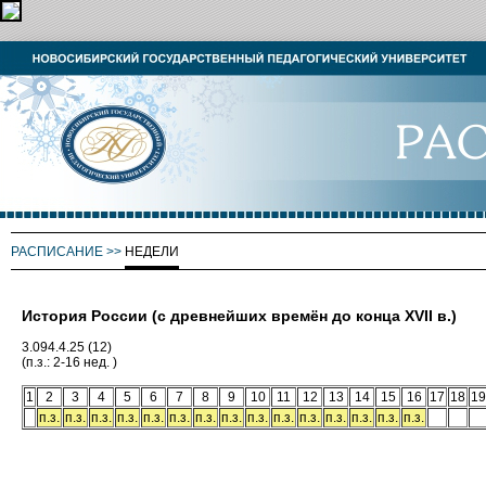
РАСПИСАНИЕ
>>
НЕДЕЛИ
История России (с древнейших времён до конца ХVII в.)
3.094.4.25 (12)
(п.з.: 2-16 нед. )
1
2
3
4
5
6
7
8
9
10
11
12
13
14
15
16
17
18
19
п.з.
п.з.
п.з.
п.з.
п.з.
п.з.
п.з.
п.з.
п.з.
п.з.
п.з.
п.з.
п.з.
п.з.
п.з.