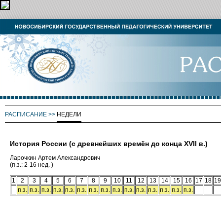
РАСПИСАНИЕ
>>
НЕДЕЛИ
История России (с древнейших времён до конца ХVII в.)
Ларочкин Артем Александрович
(п.з.: 2-16 нед. )
1
2
3
4
5
6
7
8
9
10
11
12
13
14
15
16
17
18
19
п.з.
п.з.
п.з.
п.з.
п.з.
п.з.
п.з.
п.з.
п.з.
п.з.
п.з.
п.з.
п.з.
п.з.
п.з.