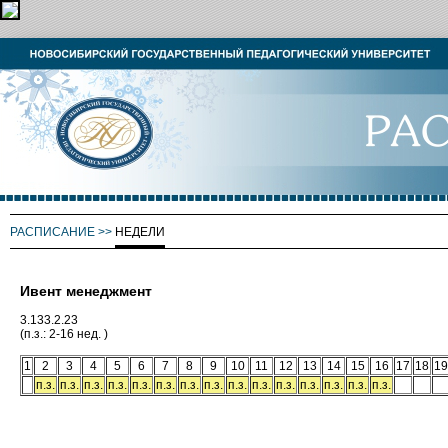
РАСПИСАНИЕ
>>
НЕДЕЛИ
Ивент менеджмент
3.133.2.23
(п.з.: 2-16 нед. )
1
2
3
4
5
6
7
8
9
10
11
12
13
14
15
16
17
18
19
п.з.
п.з.
п.з.
п.з.
п.з.
п.з.
п.з.
п.з.
п.з.
п.з.
п.з.
п.з.
п.з.
п.з.
п.з.