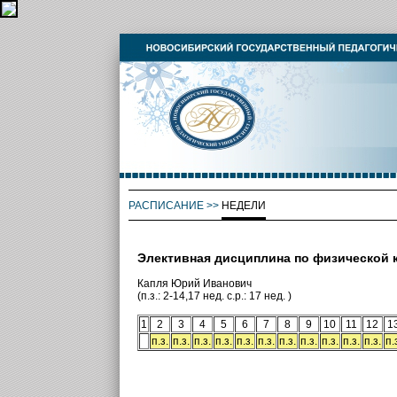
РАСПИСАНИЕ
>>
НЕДЕЛИ
Элективная дисциплина по физической к
Капля Юрий Иванович
(п.з.: 2-14,17 нед. с.р.: 17 нед. )
1
2
3
4
5
6
7
8
9
10
11
12
1
п.з.
п.з.
п.з.
п.з.
п.з.
п.з.
п.з.
п.з.
п.з.
п.з.
п.з.
п.