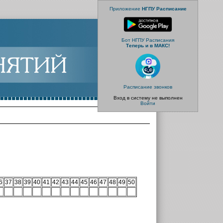
Приложение
НГПУ Расписание
Бот НГПУ Расписания
Теперь и в МАКС!
Расписание звонков
Вход в систему не выполнен
Войти
6
37
38
39
40
41
42
43
44
45
46
47
48
49
50