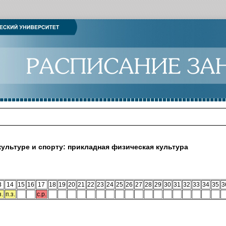
ультуре и спорту: прикладная физическая культура
3
14
15
16
17
18
19
20
21
22
23
24
25
26
27
28
29
30
31
32
33
34
35
3
з.
п.з.
с.р.