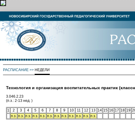
РАСПИСАНИЕ
>>
НЕДЕЛИ
Технология и организация воспитательных практик (класс
3.046.2.23
(п.з.: 2-13 нед. )
1
2
3
4
5
6
7
8
9
10
11
12
13
14
15
16
17
18
19
2
п.з.
п.з.
п.з.
п.з.
п.з.
п.з.
п.з.
п.з.
п.з.
п.з.
п.з.
п.з.