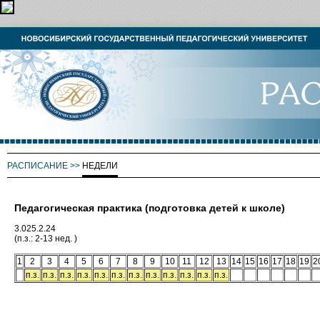
РАСПИСАНИЕ
>>
НЕДЕЛИ
Педагогическая практика (подготовка детей к школе)
3.025.2.24
(п.з.: 2-13 нед. )
1
2
3
4
5
6
7
8
9
10
11
12
13
14
15
16
17
18
19
2
п.з.
п.з.
п.з.
п.з.
п.з.
п.з.
п.з.
п.з.
п.з.
п.з.
п.з.
п.з.